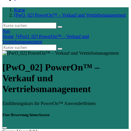
Kurse
[PwO_02] PowerOn™ – Verkauf und Vertriebsmanagement
Nav
Home
└
[PwO_02] PowerOn™ – Verkauf und
Vertriebsmanagement
[PwO_02] PowerOn™ –
Verkauf und
Vertriebsmanagement
Einführungskurs für PowerOn™ Anwenderfirmen
Eine Bewertung hinterlassen